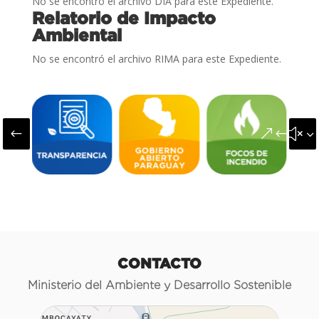
No se encontró el archivo DIA para este Expediente.
Relatorio de Impacto
Ambiental
No se encontró el archivo RIMA para este Expediente.
#
&#x3
CONTACTO
Ministerio del Ambiente y Desarrollo Sostenible