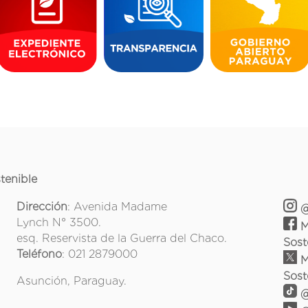
tenible
Dirección
: Avenida Madame
@
Lynch N° 3500.
M
esq. Reservista de la Guerra del Chaco.
Sost
Teléfono
: 021 2879000
M
Sost
Asunción, Paraguay.
@