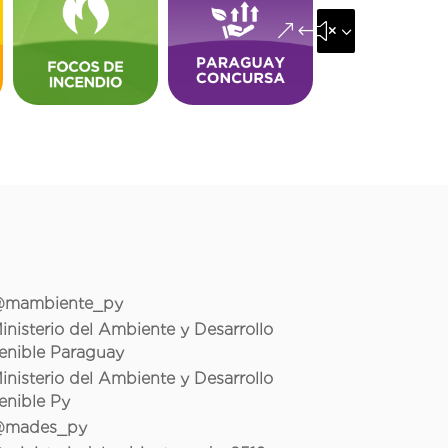
&#x35;
mambiente_py
inisterio del Ambiente y Desarrollo
enible Paraguay
inisterio del Ambiente y Desarrollo
enible Py
mades_py