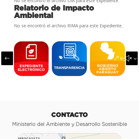
No se encontró el archivo DIA para este Expediente.
Relatorio de Impacto
Ambiental
No se encontró el archivo RIMA para este Expediente.
#
&#x3
CONTACTO
Ministerio del Ambiente y Desarrollo Sostenible