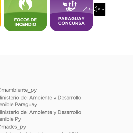
&#x35;
mambiente_py
inisterio del Ambiente y Desarrollo
enible Paraguay
inisterio del Ambiente y Desarrollo
enible Py
mades_py