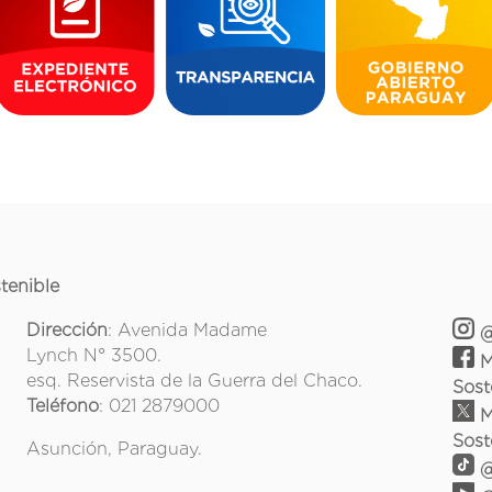
tenible
Dirección
: Avenida Madame
@
Lynch N° 3500.
M
esq. Reservista de la Guerra del Chaco.
Sost
Teléfono
: 021 2879000
M
Sost
Asunción, Paraguay.
@