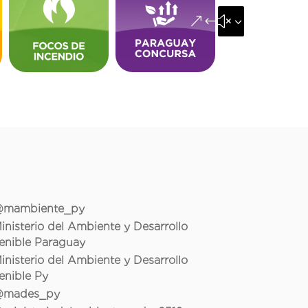
&#x35;
mambiente_py
inisterio del Ambiente y Desarrollo
enible Paraguay
inisterio del Ambiente y Desarrollo
enible Py
mades_py