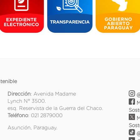
tenible
Dirección
: Avenida Madame
@
Lynch N° 3500.
M
esq. Reservista de la Guerra del Chaco.
Sost
Teléfono
: 021 2879000
M
Sost
Asunción, Paraguay.
@