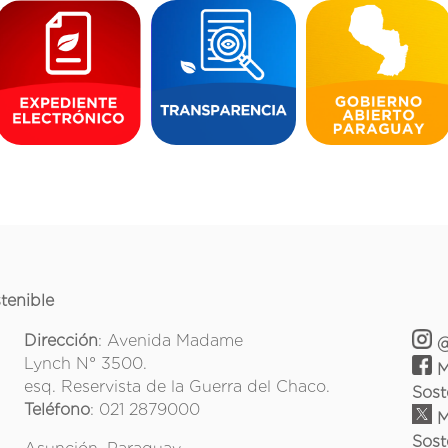
tenible
Dirección
: Avenida Madame
@
Lynch N° 3500.
M
esq. Reservista de la Guerra del Chaco.
Sost
Teléfono
: 021 2879000
M
Sost