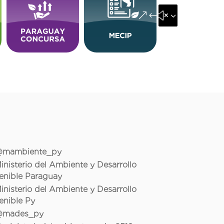
&#x35;
mambiente_py
inisterio del Ambiente y Desarrollo
enible Paraguay
inisterio del Ambiente y Desarrollo
enible Py
mades_py