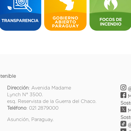
tenible
Dirección
: Avenida Madame
@
Lynch N° 3500.
M
esq. Reservista de la Guerra del Chaco.
Sost
Teléfono
: 021 2879000
M
Sost
Asunción, Paraguay.
@