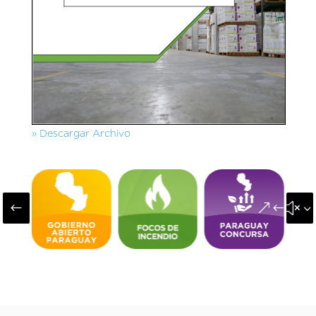
» Descargar Archivo
#
&#x3