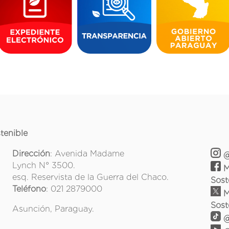
tenible
Dirección
: Avenida Madame
@
Lynch N° 3500.
M
esq. Reservista de la Guerra del Chaco.
Sost
Teléfono
: 021 2879000
M
Sost
Asunción, Paraguay.
@