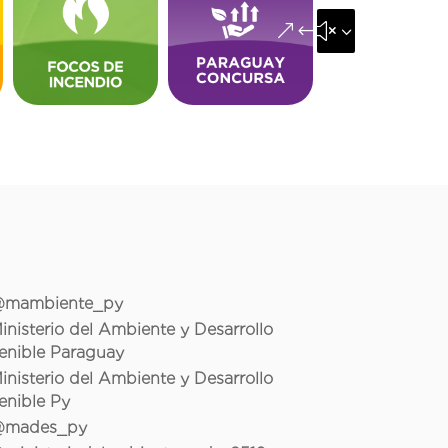
&#x35;
mambiente_py
inisterio del Ambiente y Desarrollo
enible Paraguay
inisterio del Ambiente y Desarrollo
enible Py
mades_py