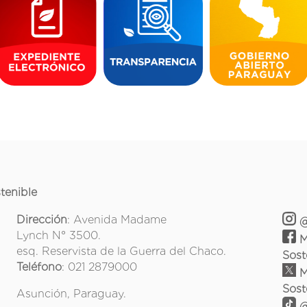
tenible
Dirección
: Avenida Madame
@
Lynch N° 3500.
M
esq. Reservista de la Guerra del Chaco.
Sost
Teléfono
: 021 2879000
M
Sost
Asunción, Paraguay.
@