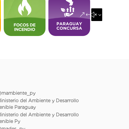
&#x35;
mambiente_py
inisterio del Ambiente y Desarrollo
enible Paraguay
inisterio del Ambiente y Desarrollo
enible Py
mades_py