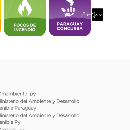
&#x35;
mambiente_py
inisterio del Ambiente y Desarrollo
enible Paraguay
inisterio del Ambiente y Desarrollo
enible Py
mades_py