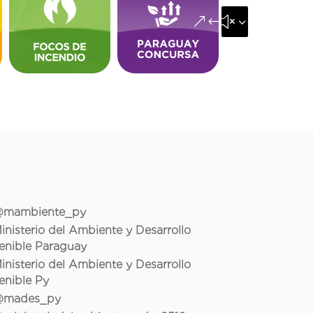
&#x35;
mambiente_py
inisterio del Ambiente y Desarrollo
enible Paraguay
inisterio del Ambiente y Desarrollo
enible Py
mades_py