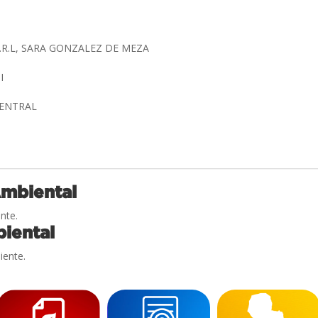
.R.L, SARA GONZALEZ DE MEZA
TI
CENTRAL
Ambiental
nte.
iental
iente.