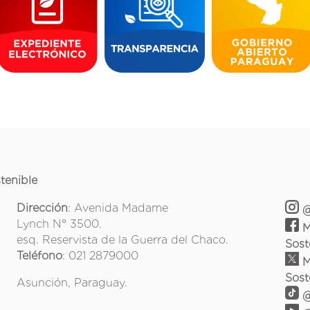
tenible
Dirección
: Avenida Madame
@
Lynch N° 3500.
M
esq. Reservista de la Guerra del Chaco.
Sost
Teléfono
: 021 2879000
M
Sost
Asunción, Paraguay.
@