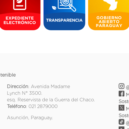
tenible
Dirección
: Avenida Madame
@
Lynch N° 3500.
M
esq. Reservista de la Guerra del Chaco.
Sost
Teléfono
: 021 2879000
M
Sost
Asunción, Paraguay.
@