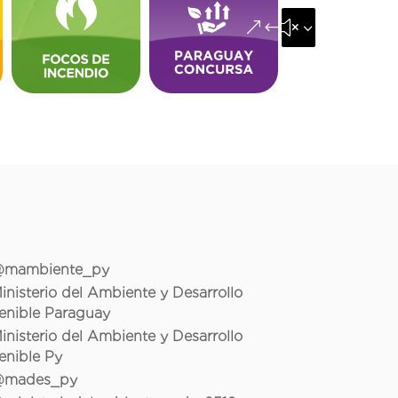
&#x35;
mambiente_py
inisterio del Ambiente y Desarrollo
enible Paraguay
inisterio del Ambiente y Desarrollo
enible Py
mades_py