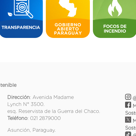
tenible
Dirección
: Avenida Madame
@
Lynch N° 3500.
M
esq. Reservista de la Guerra del Chaco.
Sost
Teléfono
: 021 2879000
M
Sost
Asunción, Paraguay.
@