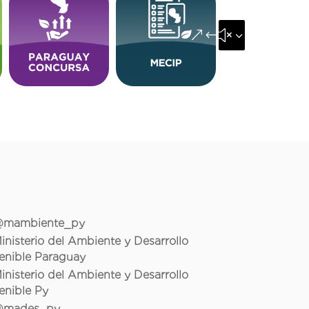
&#x35;
mambiente_py
inisterio del Ambiente y Desarrollo
enible Paraguay
inisterio del Ambiente y Desarrollo
enible Py
mades_py