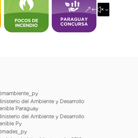
&#x35;
mambiente_py
inisterio del Ambiente y Desarrollo
enible Paraguay
inisterio del Ambiente y Desarrollo
enible Py
mades_py