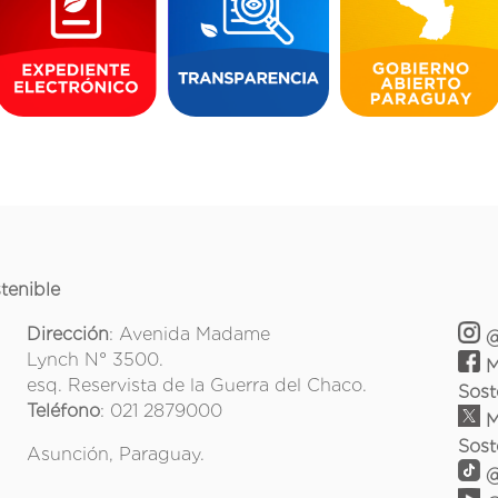
tenible
Dirección
: Avenida Madame
@
Lynch N° 3500.
M
esq. Reservista de la Guerra del Chaco.
Sost
Teléfono
: 021 2879000
M
Sost
Asunción, Paraguay.
@