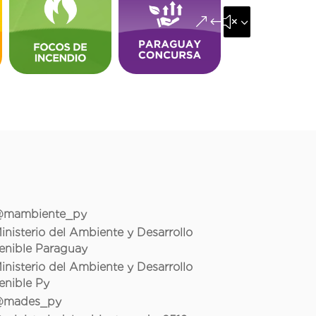
&#x35;
mambiente_py
inisterio del Ambiente y Desarrollo
enible Paraguay
inisterio del Ambiente y Desarrollo
enible Py
mades_py