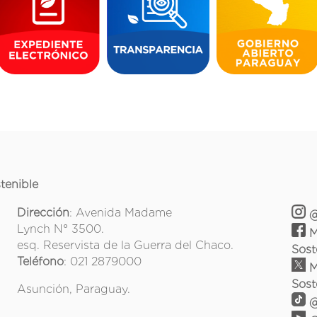
tenible
Dirección
: Avenida Madame
@
Lynch N° 3500.
M
esq. Reservista de la Guerra del Chaco.
Sost
Teléfono
: 021 2879000
M
Sost
Asunción, Paraguay.
@