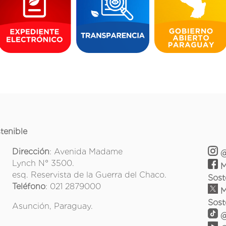
tenible
Dirección
: Avenida Madame
@
Lynch N° 3500.
M
esq. Reservista de la Guerra del Chaco.
Sost
Teléfono
: 021 2879000
M
Sost
Asunción, Paraguay.
@