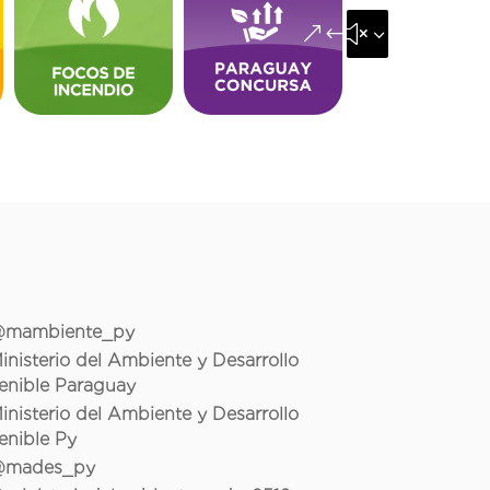
&#x35;
mambiente_py
inisterio del Ambiente y Desarrollo
enible Paraguay
inisterio del Ambiente y Desarrollo
enible Py
mades_py