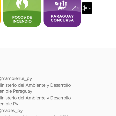
&#x35;
mambiente_py
inisterio del Ambiente y Desarrollo
enible Paraguay
inisterio del Ambiente y Desarrollo
enible Py
mades_py