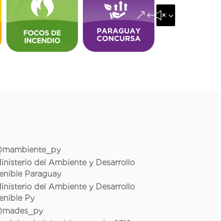
&#x35;
mambiente_py
inisterio del Ambiente y Desarrollo
enible Paraguay
inisterio del Ambiente y Desarrollo
enible Py
mades_py