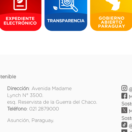
tenible
Dirección
: Avenida Madame
@
Lynch N° 3500.
M
esq. Reservista de la Guerra del Chaco.
Sost
Teléfono
: 021 2879000
M
Sost
Asunción, Paraguay.
@