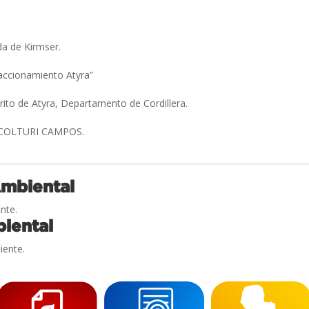
da de Kirmser.
raccionamiento Atyra”
trito de Atyra, Departamento de Cordillera.
 COLTURI CAMPOS.
Ambiental
nte.
iental
iente.