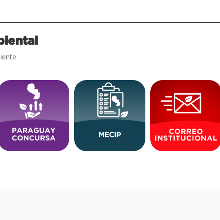
iental
iente.