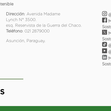
tenible
Dirección
: Avenida Madame
@
Lynch N° 3500.
M
esq. Reservista de la Guerra del Chaco.
Sost
Teléfono
: 021 2879000
M
Sost
Asunción, Paraguay.
@
@
M
Sost