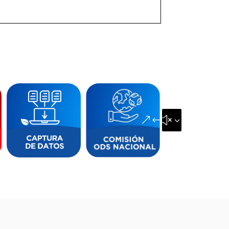
&#x35;