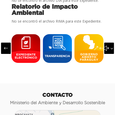
No se encontró el archivo DIA para este Expediente.
Relatorio de Impacto
Ambiental
No se encontró el archivo RIMA para este Expediente.
#
&#x3
CONTACTO
Ministerio del Ambiente y Desarrollo Sostenible