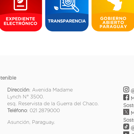
tenible
Dirección
: Avenida Madame
@
Lynch N° 3500.
M
esq. Reservista de la Guerra del Chaco.
Sost
Teléfono
: 021 2879000
M
Sost
Asunción, Paraguay.
@