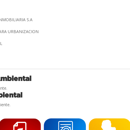
NMOBILIARIA S.A
ARA URBANIZACION
AL
Ambiental
nte.
iental
iente.