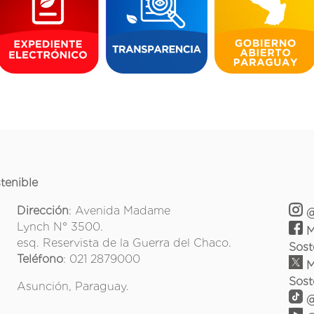
tenible
Dirección
: Avenida Madame
@
Lynch N° 3500.
M
esq. Reservista de la Guerra del Chaco.
Sost
Teléfono
: 021 2879000
M
Sost
Asunción, Paraguay.
@