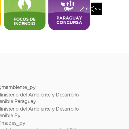
&#x35;
mambiente_py
inisterio del Ambiente y Desarrollo
enible Paraguay
inisterio del Ambiente y Desarrollo
enible Py
mades_py