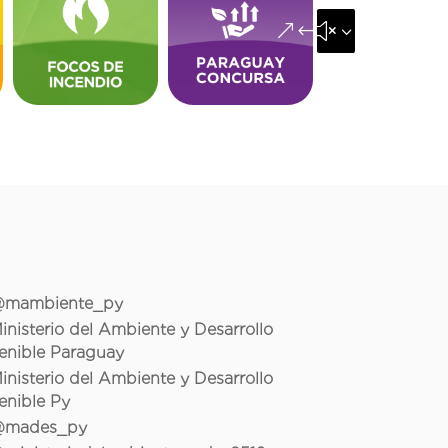
&#x35;
mambiente_py
inisterio del Ambiente y Desarrollo
enible Paraguay
inisterio del Ambiente y Desarrollo
enible Py
mades_py