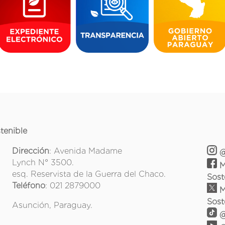
tenible
Dirección
: Avenida Madame
@
Lynch N° 3500.
M
esq. Reservista de la Guerra del Chaco.
Sost
Teléfono
: 021 2879000
M
Sost
Asunción, Paraguay.
@