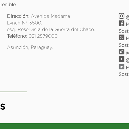
tenible
Dirección
: Avenida Madame
@
Lynch N° 3500.
M
esq. Reservista de la Guerra del Chaco.
Sost
Teléfono
: 021 2879000
M
Sost
Asunción, Paraguay.
@
@
M
Sost