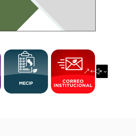
&#x35;