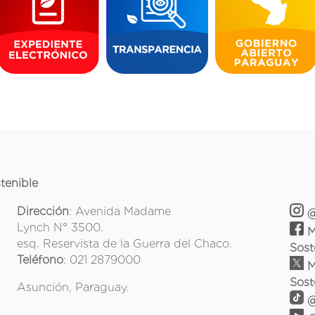
tenible
Dirección
: Avenida Madame
@
Lynch N° 3500.
M
esq. Reservista de la Guerra del Chaco.
Sost
Teléfono
: 021 2879000
M
Sost
Asunción, Paraguay.
@