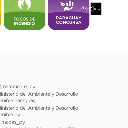
&#x35;
mambiente_py
inisterio del Ambiente y Desarrollo
enible Paraguay
inisterio del Ambiente y Desarrollo
enible Py
mades_py