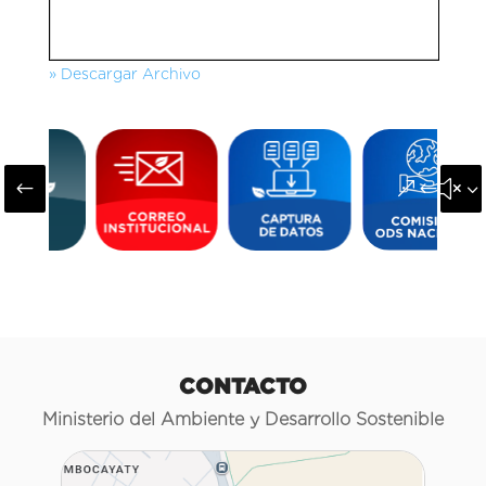
» Descargar Archivo
#
&#x3
CONTACTO
Ministerio del Ambiente y Desarrollo Sostenible