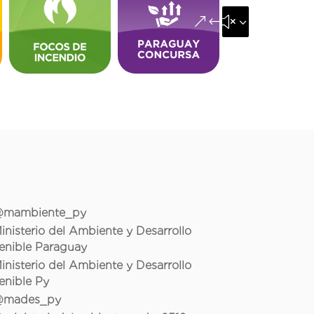
&#x35;
mambiente_py
inisterio del Ambiente y Desarrollo
enible Paraguay
inisterio del Ambiente y Desarrollo
enible Py
mades_py