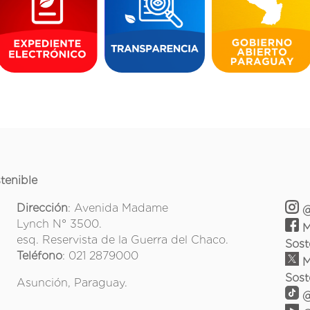
tenible
Dirección
: Avenida Madame
@
Lynch N° 3500.
M
esq. Reservista de la Guerra del Chaco.
Sost
Teléfono
: 021 2879000
M
Sost
Asunción, Paraguay.
@