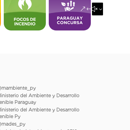
&#x35;
mambiente_py
inisterio del Ambiente y Desarrollo
enible Paraguay
inisterio del Ambiente y Desarrollo
enible Py
mades_py