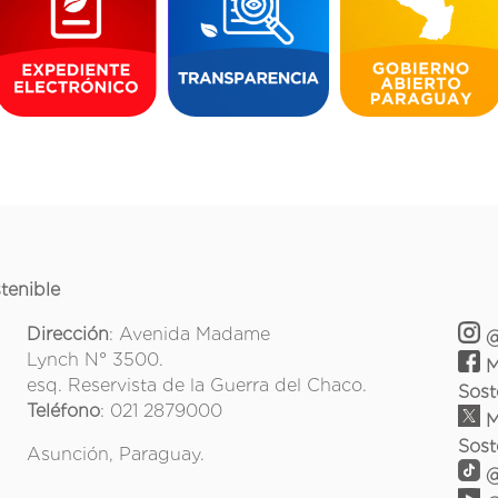
tenible
Dirección
: Avenida Madame
@
Lynch N° 3500.
M
esq. Reservista de la Guerra del Chaco.
Sost
Teléfono
: 021 2879000
M
Sost
Asunción, Paraguay.
@