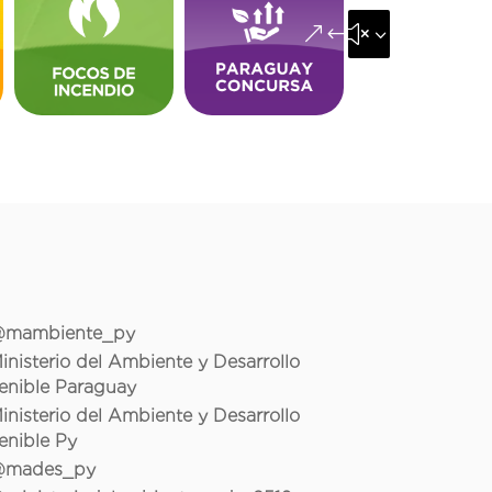
&#x35;
mambiente_py
inisterio del Ambiente y Desarrollo
enible Paraguay
inisterio del Ambiente y Desarrollo
enible Py
mades_py