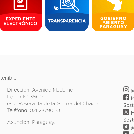
tenible
Dirección
: Avenida Madame
@
Lynch N° 3500.
M
esq. Reservista de la Guerra del Chaco.
Sost
Teléfono
: 021 2879000
M
Sost
Asunción, Paraguay.
@