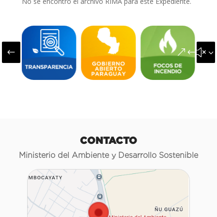
No se encontró el archivo RIMA para este Expediente.
#
&#x3
CONTACTO
Ministerio del Ambiente y Desarrollo Sostenible