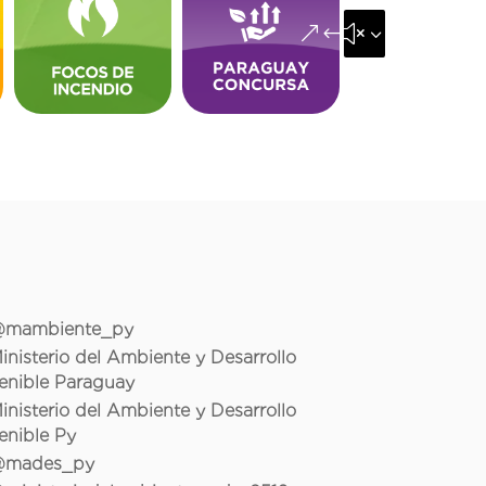
&#x35;
mambiente_py
inisterio del Ambiente y Desarrollo
enible Paraguay
inisterio del Ambiente y Desarrollo
enible Py
mades_py