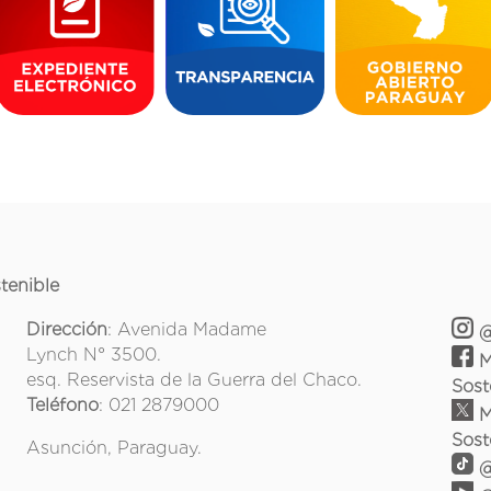
tenible
Dirección
: Avenida Madame
@
Lynch N° 3500.
M
esq. Reservista de la Guerra del Chaco.
Sost
Teléfono
: 021 2879000
M
Sost
Asunción, Paraguay.
@