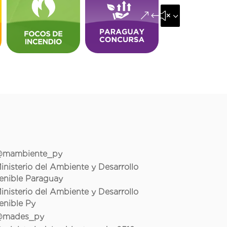
&#x35;
mambiente_py
inisterio del Ambiente y Desarrollo
enible Paraguay
inisterio del Ambiente y Desarrollo
enible Py
mades_py