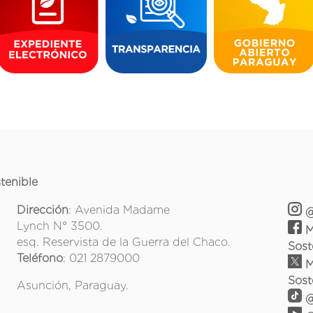
tenible
Dirección
: Avenida Madame
@
Lynch N° 3500.
M
esq. Reservista de la Guerra del Chaco.
Sost
Teléfono
: 021 2879000
M
Sost
Asunción, Paraguay.
@