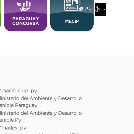
&#x35;
mambiente_py
inisterio del Ambiente y Desarrollo
enible Paraguay
inisterio del Ambiente y Desarrollo
enible Py
mades_py