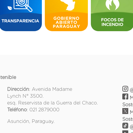
tenible
Dirección
: Avenida Madame
@
Lynch N° 3500.
M
esq. Reservista de la Guerra del Chaco.
Sost
Teléfono
: 021 2879000
M
Sost
Asunción, Paraguay.
@