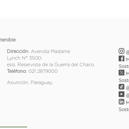
tenible
Dirección
: Avenida Madame
@
Lynch N° 3500.
M
esq. Reservista de la Guerra del Chaco.
Sost
Teléfono
: 021 2879000
M
Sost
Asunción, Paraguay.
@
@
M
Sost