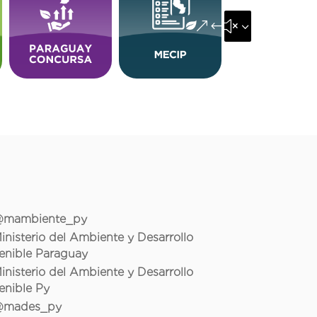
&#x35;
mambiente_py
inisterio del Ambiente y Desarrollo
enible Paraguay
inisterio del Ambiente y Desarrollo
enible Py
mades_py