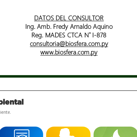
iental
iente.