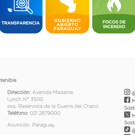
tenible
Dirección
: Avenida Madame
@
Lynch N° 3500.
M
esq. Reservista de la Guerra del Chaco.
Sost
Teléfono
: 021 2879000
M
Sost
Asunción, Paraguay.
@