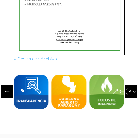
» Descargar Archivo
#
&#x3