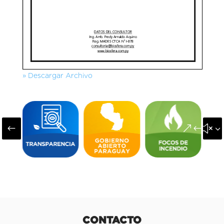
» Descargar Archivo
#
&#x3
CONTACTO