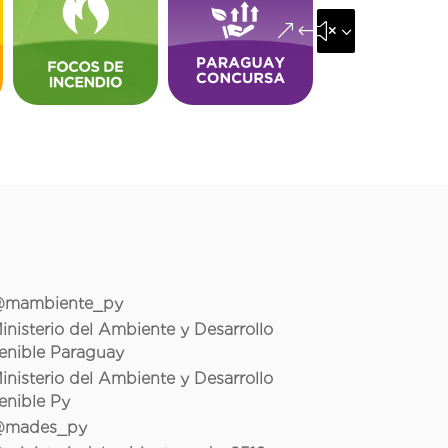
&#x35;
mambiente_py
inisterio del Ambiente y Desarrollo
enible Paraguay
inisterio del Ambiente y Desarrollo
enible Py
mades_py