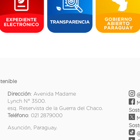
tenible
Dirección
: Avenida Madame
@
Lynch N° 3500.
M
esq. Reservista de la Guerra del Chaco.
Sost
Teléfono
: 021 2879000
M
Sost
Asunción, Paraguay.
@