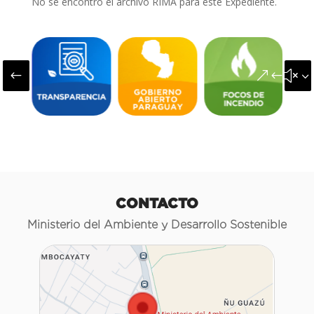
No se encontró el archivo RIMA para este Expediente.
#
&#x3
CONTACTO
Ministerio del Ambiente y Desarrollo Sostenible