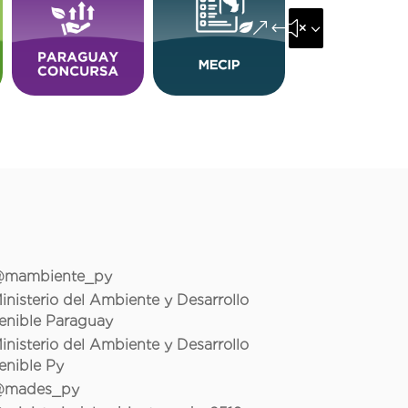
&#x35;
mambiente_py
inisterio del Ambiente y Desarrollo
enible Paraguay
inisterio del Ambiente y Desarrollo
enible Py
mades_py