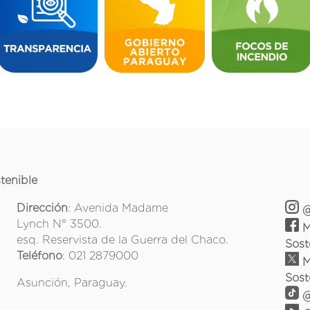
tenible
Dirección
: Avenida Madame
@
Lynch N° 3500.
M
esq. Reservista de la Guerra del Chaco.
Sost
Teléfono
: 021 2879000
M
Sost
Asunción, Paraguay.
@