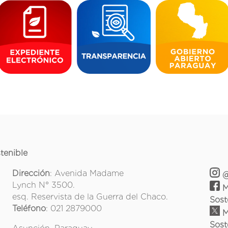
tenible
Dirección
: Avenida Madame
@
Lynch N° 3500.
M
esq. Reservista de la Guerra del Chaco.
Sost
Teléfono
: 021 2879000
M
Sost