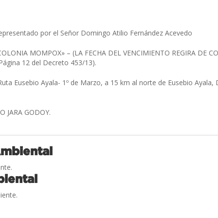
epresentado por el Señor Domingo Atilio Fernández Acevedo
OLONIA MOMPOX» – (LA FECHA DEL VENCIMIENTO REGIRA DE CON
a Página 12 del Decreto 453/13).
Ruta Eusebio Ayala- 1º de Marzo, a 15 km al norte de Eusebio Ayala,
O JARA GODOY.
Ambiental
nte.
iental
iente.