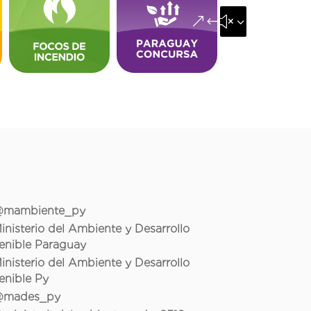
&#x35;
mambiente_py
inisterio del Ambiente y Desarrollo
enible Paraguay
inisterio del Ambiente y Desarrollo
enible Py
mades_py