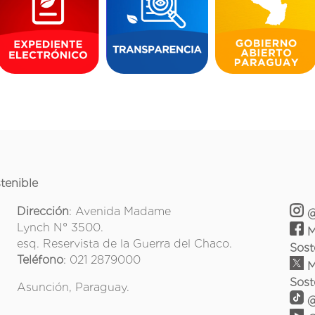
tenible
Dirección
: Avenida Madame
@
Lynch N° 3500.
M
esq. Reservista de la Guerra del Chaco.
Sost
Teléfono
: 021 2879000
M
Sost
Asunción, Paraguay.
@