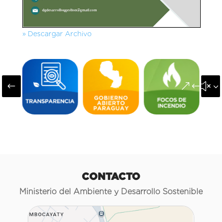
» Descargar Archivo
#
&#x3
CONTACTO
Ministerio del Ambiente y Desarrollo Sostenible