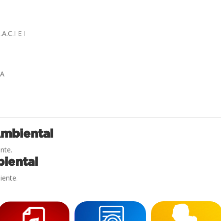
A.C.I E I
RA
Ambiental
nte.
iental
iente.