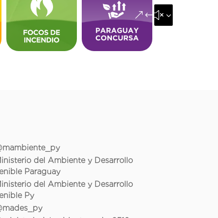
&#x35;
mambiente_py
inisterio del Ambiente y Desarrollo
enible Paraguay
inisterio del Ambiente y Desarrollo
enible Py
mades_py