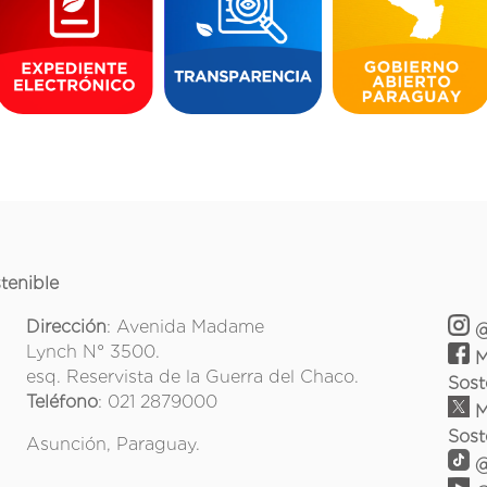
tenible
Dirección
: Avenida Madame
@
Lynch N° 3500.
M
esq. Reservista de la Guerra del Chaco.
Sost
Teléfono
: 021 2879000
M
Sost
Asunción, Paraguay.
@