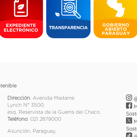
tenible
Dirección
: Avenida Madame
@
Lynch N° 3500.
M
esq. Reservista de la Guerra del Chaco.
Sost
Teléfono
: 021 2879000
M
Sost
Asunción, Paraguay.
@