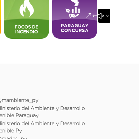
&#x35;
mambiente_py
inisterio del Ambiente y Desarrollo
enible Paraguay
inisterio del Ambiente y Desarrollo
enible Py
mades_py