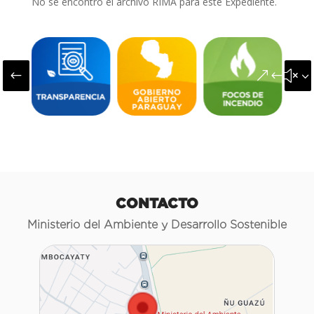
No se encontró el archivo RIMA para este Expediente.
#
&#x3
CONTACTO
Ministerio del Ambiente y Desarrollo Sostenible