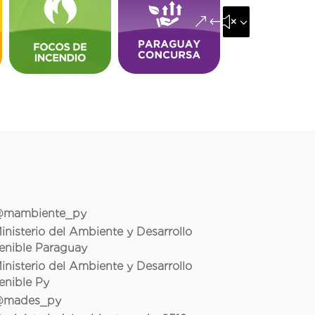
&#x35;
mambiente_py
inisterio del Ambiente y Desarrollo
enible Paraguay
inisterio del Ambiente y Desarrollo
enible Py
mades_py