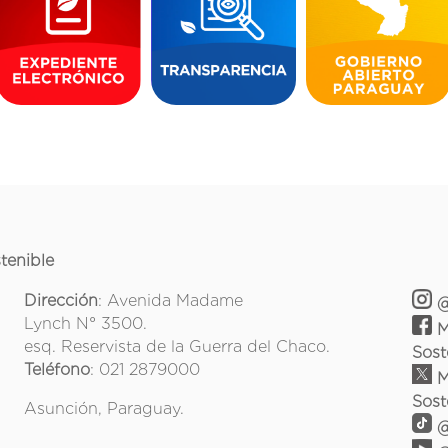
tenible
Dirección
: Avenida Madame
@
Lynch N° 3500.
M
esq. Reservista de la Guerra del Chaco.
Sost
Teléfono
: 021 2879000
M
Sost
Asunción, Paraguay.
@