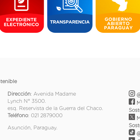
tenible
Dirección
: Avenida Madame
@
Lynch N° 3500.
M
esq. Reservista de la Guerra del Chaco.
Sost
Teléfono
: 021 2879000
M
Sost
Asunción, Paraguay.
@