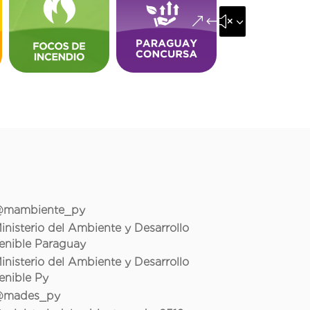
&#x35;
mambiente_py
inisterio del Ambiente y Desarrollo
enible Paraguay
inisterio del Ambiente y Desarrollo
enible Py
mades_py