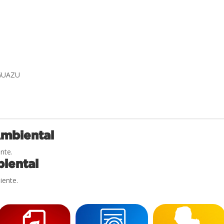
GUAZU
Ambiental
nte.
iental
iente.