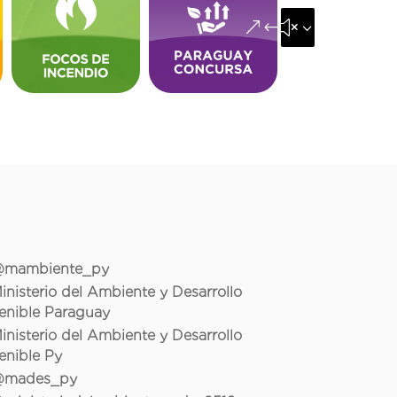
&#x35;
mambiente_py
inisterio del Ambiente y Desarrollo
enible Paraguay
inisterio del Ambiente y Desarrollo
enible Py
mades_py