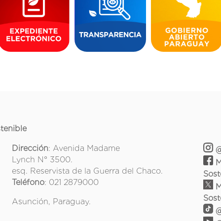
tenible
Dirección
: Avenida Madame
@
Lynch N° 3500.
M
esq. Reservista de la Guerra del Chaco.
Sost
Teléfono
: 021 2879000
M
Sost
Asunción, Paraguay.
@